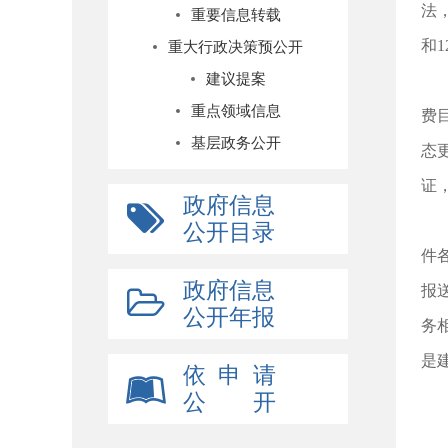
法
重要信息转载
和
重大行政决策预公开
建议提案
三
重点领域信息
费
基层政务公开
态
证
政府信息
四
公开目录
件
政府信息
报
公开年报
务
是
依 申 请
附
公 开