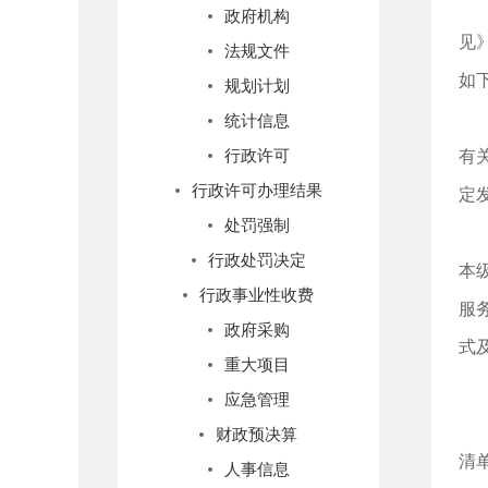
为
政府机构
见
法规文件
如
规划计划
一
统计信息
行政许可
有
行政许可办理结果
定
处罚强制
各
行政处罚决定
本
行政事业性收费
服
政府采购
式
重大项目
实
应急管理
二
财政预决算
清
人事信息