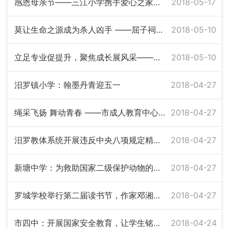
感恩母亲节——三江小学携手爱心之家关爱留守儿童送温暖
2018-05-17
莫让生命之源成为杀人凶手 ——屈子祠镇组织 “防溺水，保平安”班队观摩课学习
2018-05-10
立足专业促提升，聚焦成长展风采——我市各乡镇举行幼儿园教师综合技能比赛
2018-05-10
汨罗镇小学：翰墨丹青迎五一
2018-04-27
绳采飞扬 舞动青春 ——市成人教育中心举行跳绳比赛
2018-04-27
汨罗教体系统开展违反中央八项规定精神突出问题专项治理
2018-04-27
新塘中学：为救助国家二级保护动物的朱丹同学点赞
2018-04-27
罗城学校举行第二届读书节，作家邓湘子开坛讲座
2018-04-27
市四中：开展国家安全教育，让学生铭记历史
2018-04-24