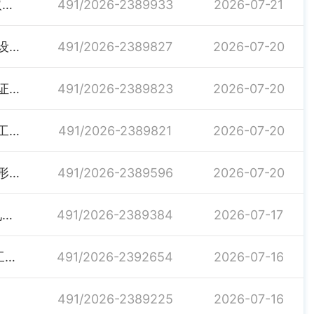
2026年汨罗市事业单位公开选调部分岗位计划核减、取消的公告
491/2026-2389933
2026-07-21
关于汨罗市氮肥厂南片区老旧小区改造配套基础设施建设项目农民工工资工资专户解除监管公示
491/2026-2389827
2026-07-20
关于湖南丽智智能水工机械设备生产项目农民工工资保证金解除监管公示
491/2026-2389823
2026-07-20
关于中国光大银行股份有限公司岳阳汨罗支行室内装修工程农民工工资保证金解除监管公示
491/2026-2389821
2026-07-20
湖南省人力资源和社会保障厅等九部门关于开展新就业形态人员职业伤害保障试点工作的通知
491/2026-2389596
2026-07-20
2026年度新增汨罗市劳动人事争议仲裁院为青年就业见习基地的公示
491/2026-2389384
2026-07-17
关于国曼年产100万方防火门消防设备生产项目农民工工资工资保证金解除监管公示
491/2026-2392654
2026-07-16
491/2026-2389225
2026-07-16