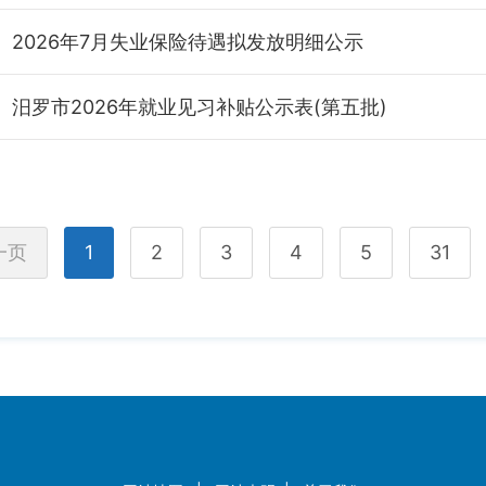
2026年7月失业保险待遇拟发放明细公示
汨罗市2026年就业见习补贴公示表(第五批)
一页
1
2
3
4
5
31