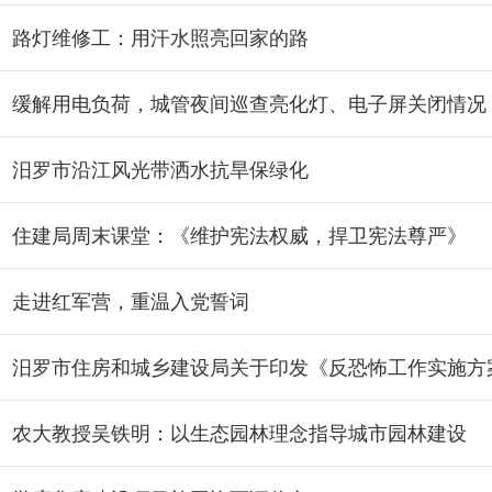
路灯维修工：用汗水照亮回家的路
缓解用电负荷，城管夜间巡查亮化灯、电子屏关闭情况
汨罗市沿江风光带洒水抗旱保绿化
住建局周末课堂：《维护宪法权威，捍卫宪法尊严》
走进红军营，重温入党誓词
农大教授吴铁明：以生态园林理念指导城市园林建设