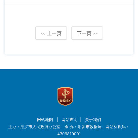
上一页
下一页
<<
>>
网站地图
|
网站声明
|
关于我们
主办：汨罗市人民政府办公室 承 办：汨罗市数据局 网站标识码：
4306810001