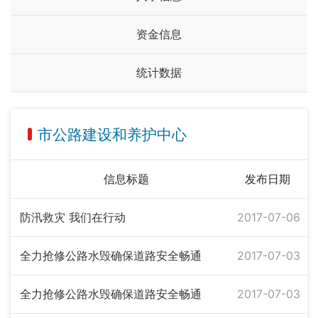
资金信息
统计数据
市公路建设和养护中心
信息标题
发布日期
防汛救灾 我们在行动
2017-07-06
全力抢修公路水毁确保道路安全畅通
2017-07-03
全力抢修公路水毁确保道路安全畅通
2017-07-03