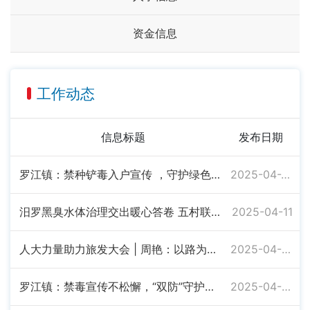
资金信息
工作动态
信息标题
发布日期
罗江镇：禁种铲毒入户宣传 ，守护绿色无毒家园
2025-04-23
汨罗黑臭水体治理交出暖心答卷 五村联赠锦旗见证生态蝶变
2025-04-11
人大力量助力旅发大会 | 周艳：以路为笔 绘就乡村振兴新画卷
2025-04-05
罗江镇：禁毒宣传不松懈，“双防”守护助成长
2025-04-03