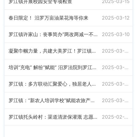
罗江镇开展校园安全专项检查
2025-03-15
春日限定！ 汨罗万亩油菜花海等你来
2025-03-12
罗江镇许家山：丧事简办“两改两减一不”，推动移风易俗落地见效
2025-03-10
凝聚巾帼力量，共建大美罗江！罗江镇举办庆祝“三八”妇女节座谈会
2025-03-07
培训“充电” 解纷“赋能” 汨罗法院到罗江镇开展法治讲座
2025-03-06
罗江镇：多方联动汇聚爱心，独居老人开启幸福新生活
2025-03-04
罗江镇：“新农人培训学校”赋能农旅产学研融合发展
2025-03-02
罗江镇托头岭村：渠道清淤保灌溉 志愿服务助春耕
2025-02-28