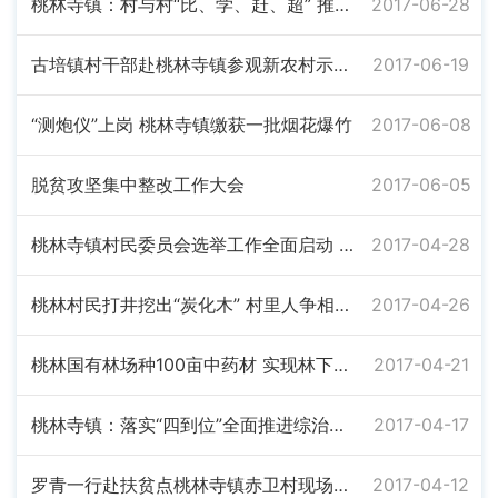
桃林寺镇：村与村“比、学、赶、超” 推进环境卫生整治工作
2017-06-28
古培镇村干部赴桃林寺镇参观新农村示范点
2017-06-19
“测炮仪”上岗 桃林寺镇缴获一批烟花爆竹
2017-06-08
脱贫攻坚集中整改工作大会
2017-06-05
桃林寺镇村民委员会选举工作全面启动 5万村民将参选投票
2017-04-28
桃林村民打井挖出“炭化木” 村里人争相泡水喝称可治病
2017-04-26
桃林国有林场种100亩中药材 实现林下掘“金”
2017-04-21
桃林寺镇：落实“四到位”全面推进综治民调工作
2017-04-17
罗青一行赴扶贫点桃林寺镇赤卫村现场办公
2017-04-12