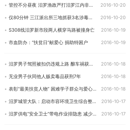
管控不分昼夜 汨罗渔政严打汨罗江内非法捕捞行为
2016-10-20
仅80分钟 三江派出所三地抓获3名涉毒嫌疑人
2016-10-20
S308线汨罗新市段两人横穿马路被撞身亡
2016-10-19
市血防办：“扶贫日”献爱心 捐助特困户
2016-10-19
汨罗男子驾照被扣仍违规上路 酿车祸获刑两年
2016-10-18
无业男子伙同他人贩卖毒品获刑7年
2016-10-18
表彰“最美扶贫人物” 困难学子群众与爱心人士结对认“亲”
2016-10-18
汨罗城管大队：启动市容环境卫生综合整治行动
2016-10-17
汨罗供电“安全卫士”带电作业排隐患 减少停电影响
2016-10-17