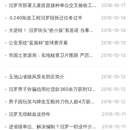
汨罗市部署儿童疫苗接种单位交叉验收工作
2016-10-17
Ｇ240拓改工程汨罗段拆迁任务过半
2016-10-14
大逆转！ 汨罗街头“抢小孩”系造谣 当事人已被拘留
2016-10-14
公安系统“蓝盾杯”篮球赛开幕
2016-10-13
市国土资源局：实地核查卫片图斑 严厉查处违法用地
2016-10-13
玉池山省级风景名胜区简介
2016-10-12
汨罗男子诈骗信用社贷款360余万获刑12年
2016-10-12
男子因玩笑与牌友互殴持刀伤人赔4万获刑半年
2016-10-12
汨罗无偿献血这些年
2016-10-11
进省级单位、解决编制？汨罗一职业中介老板诈骗48万获刑7年
2016-10-11