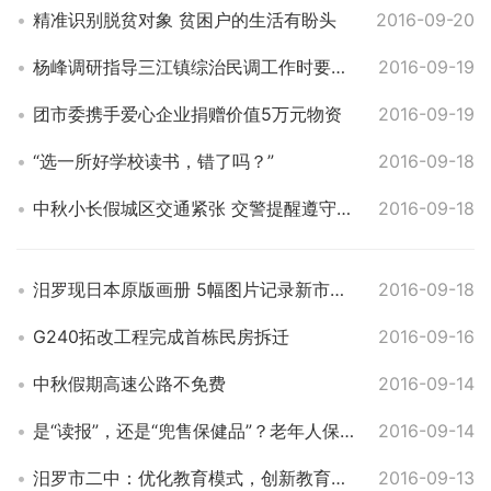
精准识别脱贫对象 贫困户的生活有盼头
2016-09-20
杨峰调研指导三江镇综治民调工作时要求：落实“五大措施” 助推综治民调工作上水平
2016-09-19
团市委携手爱心企业捐赠价值5万元物资
2016-09-19
“选一所好学校读书，错了吗？”
2016-09-18
中秋小长假城区交通紧张 交警提醒遵守交规
2016-09-18
汨罗现日本原版画册 5幅图片记录新市古镇被毁过程
2016-09-18
G240拓改工程完成首栋民房拆迁
2016-09-16
中秋假期高速公路不免费
2016-09-14
是“读报”，还是“兜售保健品”？老年人保健品销售合法与违法的界别
2016-09-14
汨罗市二中：优化教育模式，创新教育方法
2016-09-13