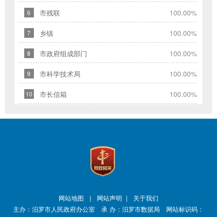
您
市残联
100.00%
6
的
信
乡镇
100.00%
7
件
市政府组成部门
100.00%
提
8
交
市科学技术局
100.00%
9
后，
我
市长信箱
100.00%
10
们
将
尽
快
转
给
相
关
网站地图
|
网站声明
|
关于我们
职
主办：汨罗市人民政府办公室 承 办：汨罗市数据局 网站标识码：