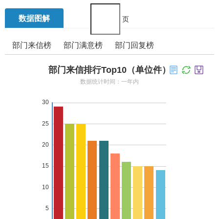
办
事
数据图解
页
效
率，
部门来信榜
部门满意榜
部门回复榜
欢
迎
您
通
过
市
长
信
箱
对
汨
罗
市
政