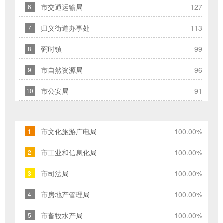
类
市交通运输局
127
6
型；
归义街道办事处
113
7
信
箱
弼时镇
99
8
填
市自然资源局
96
9
写
中
市公安局
91
10
标
红
色
市文化旅游广电局
100.00%
1
*
号
市工业和信息化局
100.00%
2
的
市司法局
100.00%
3
为
必
市房地产管理局
100.00%
4
填
项；
市畜牧水产局
100.00%
5