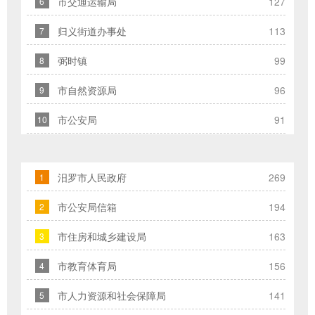
市交通运输局
127
6
交
归义街道办事处
113
信
7
件
弼时镇
99
8
的
时
市自然资源局
96
9
候，
市公安局
91
10
请
根
据
汨罗市人民政府
269
实
1
际
市公安局信箱
194
2
情
况
市住房和城乡建设局
163
3
选
市教育体育局
156
4
择
信
市人力资源和社会保障局
141
5
件