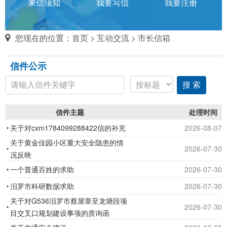
话
来信须知
我要写信
我要注册
对
您现在的位置：
首页
>
互动交流
>
市长信箱
市
信件公示
长
说
信件主题
处理时间
信
箱
关于对cxm1784099288422信的补充
2026-08-07
说
关于黄金佳园小区重大安全隐患的情
2026-07-30
明：
况反映
1、
一个普通百姓的求助
2026-07-30
为
汨罗市科研数据求助
2026-07-30
进
关于对G536汨罗市蔡屋章至龙塘段项
一
2026-07-30
目交叉口规划建设事项的质询函
步