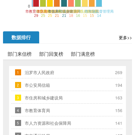
府
的
发
展
数据排行
更多>>
工
作
部门来信榜
部门回复榜
部门满意榜
提
出
意
汨罗市人民政府
269
1
见
市公安局信箱
194
2
与
建
市住房和城乡建设局
163
3
议；
2、
市教育体育局
156
4
您
市人力资源和社会保障局
141
5
在
提