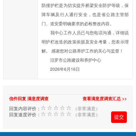
类
防撞护栏是为切实提升桥梁安全防护等级，保
型；
障车辆及行人通行安全，也是省公路主管部
信
门、道安委明确要求的必检整改内容。
箱
我中心工作人员已与您电话沟通，详细说
填
明护栏改造的政策依据及安全考量，您表示理
写
解。 感谢您对公路养护工作的关心与监督！
中
标
汨罗市公路建设和养护中心
红
2026年6月16日
色
*
号
信件回复 满意度调查
查看满意度调查汇总 >>
的
为
回复内容评价：
（非常满意）
回复速度评价：
（非常满意）
必
填
项；