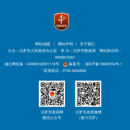
您
的
信
件
提
交
网站地图
|
网站声明
|
关于我们
后，
主办：汨罗市人民政府办公室 承 办：汨罗市数据局 网站标识码：
我
4306810001
们
湘公网安备：43068102001119号
备案号：
湘ICP备13009704号-1
将
联系电话：0730-5242830
尽
快
转
给
相
汨罗市政府网
汨罗市政府微博
关
微信公众号
（魅力汨罗）
职