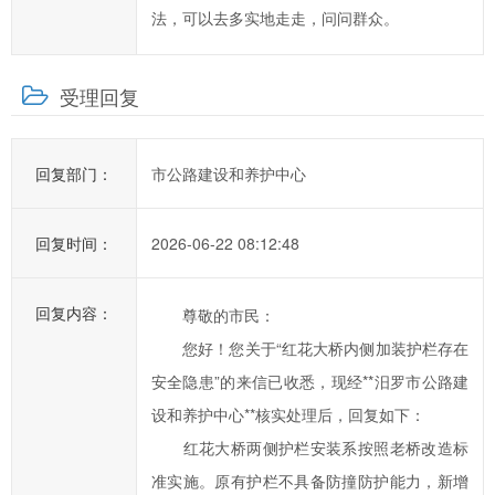
法，可以去多实地走走，问问群众。
交
信
件
受理回复
的
时
候，
回复部门：
市公路建设和养护中心
请
根
回复时间：
2026-06-22 08:12:48
据
实
际
回复内容：
尊敬的市民：
情
您好！您关于“红花大桥内侧加装护栏存在
况
安全隐患”的来信已收悉，现经**汨罗市公路建
选
设和养护中心**核实处理后，回复如下：
择
红花大桥两侧护栏安装系按照老桥改造标
信
件
准实施。原有护栏不具备防撞防护能力，新增