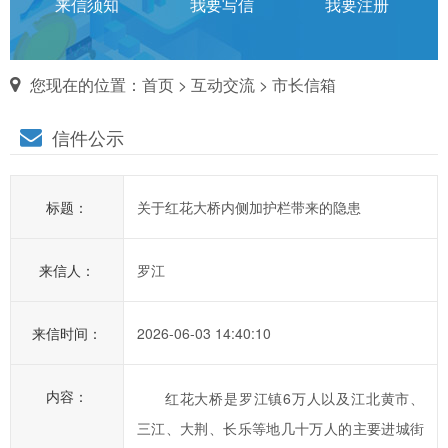
话
来信须知
我要写信
我要注册
对
您现在的位置：
首页
>
互动交流
>
市长信箱
市
信件公示
长
说
标题：
关于红花大桥内侧加护栏带来的隐患
信
箱
来信人：
罗江
说
明：
1、
来信时间：
2026-06-03 14:40:10
为
进
内容：
红花大桥是罗江镇6万人以及江北黄市、
一
三江、大荆、长乐等地几十万人的主要进城街
步