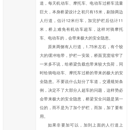
道，每天机动车、摩托车、电动车过桥车流量
提
高
巨大，本身桥梁设计之初只有15米，剔除两边
汨
人行道，估计12米行车，加完护栏后估计11
罗
米，桥上难免有机动车超车，这样对骑摩托
市
车、电动车的，会带来极大的安全隐患。
政
原来两侧有人行道，1.75米左右，有个较
府
大的缓冲地带，护栏一安装，桥面宽度缩窄了
科
学
一米多不说，给桥梁负载也带来较大负荷，同
化、
时给骑电动车、摩托车过桥的带来的极大的安
民
全隐患。不要说什么划分了车道，交通规矩条
主
例，决定不了大部分人超车的问题，这样势必
化
会带来极大的安全隐患，桥梁安全问题是第一
水
位的，而不是为了加个护栏，而加，加了要有
平，
用。
提
高
如果非要加可以，加到上面的人行道上