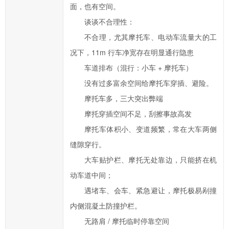
办
面，也有空间。
事
谈谈不合理性：
效
不合理，尤其摩托车、电动车流量大的工
率，
况下，11m 行车净宽存在明显通行隐患
欢
车道排布（混行：小车 + 摩托车）
迎
您
没有过多富余空间给摩托车穿插、避险。
通
摩托车多，三大突出弊端
过
摩托穿插空间不足，刮擦事故高发
市
摩托车体积小、变道频繁，常在大车两侧
长
缝隙穿行。
信
大车贴护栏、摩托无处靠边，只能挤在机
箱
动车道中间；
对
汨
遇堵车、会车、紧急避让，摩托极易剐撞
罗
内侧混凝土防撞护栏。
市
无路肩 / 摩托临时停靠空间
政