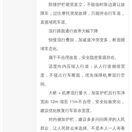
防撞护栏硬质直立，不能临时靠边避让故
府
障车；过往摩托突发故障，只能停在行车道，
的
直接堵死车道。
发
展
混行路面通行效率大幅下降
工
快慢混行叠加，加减速冲突变多，桥面拥
作
堵常态化。
提
属于不合理改造，安全隐患客观存在。
出
适度向内压缩人行道：从人行道侧借宽
意
度，不侵占行车断面，优先保障机摩混行空
见
间。
与
建
大桥 + 机摩混行量大，加装护栏后行车净
议；
宽由 12m 缩至 11m不合理，安全短板突出，
2、
建议优化恢复行车富余宽度。
您
对内侧加护栏，建议多多问问两岸的人民
在
群众，让人民群众来选择。不是本人一人有看
提