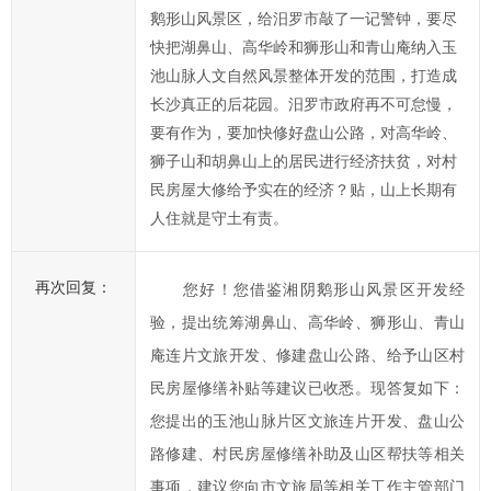
鹅形山风景区，给汨罗市敲了一记警钟，要尽
快把湖鼻山、高华岭和狮形山和青山庵纳入玉
池山脉人文自然风景整体开发的范围，打造成
长沙真正的后花园。汨罗市政府再不可怠慢，
要有作为，要加快修好盘山公路，对高华岭、
狮子山和胡鼻山上的居民进行经济扶贫，对村
民房屋大修给予实在的经济？贴，山上长期有
人住就是守土有责。
再次回复：
您好！您借鉴湘阴鹅形山风景区开发经
验，提出统筹湖鼻山、高华岭、狮形山、青山
庵连片文旅开发、修建盘山公路、给予山区村
民房屋修缮补贴等建议已收悉。现答复如下：
您提出的玉池山脉片区文旅连片开发、盘山公
路修建、村民房屋修缮补助及山区帮扶等相关
事项，建议您向市文旅局等相关工作主管部门