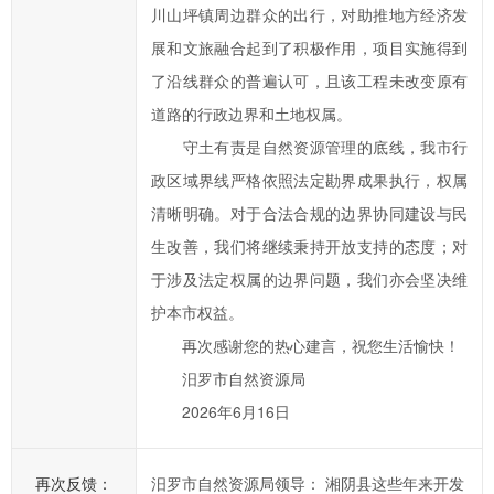
能
川山坪镇周边群众的出行，对助推地方经济发
部
展和文旅融合起到了积极作用，项目实施得到
门
了沿线群众的普遍认可，且该工程未改变原有
进
道路的行政边界和土地权属。
行
处
守土有责是自然资源管理的底线，我市行
理
政区域界线严格依照法定勘界成果执行，权属
和
清晰明确。对于合法合规的边界协同建设与民
回
生改善，我们将继续秉持开放支持的态度；对
复。
于涉及法定权属的边界问题，我们亦会坚决维
护本市权益。
再次感谢您的热心建言，祝您生活愉快！
汨罗市自然资源局
2026年6月16日
再次反馈：
汨罗市自然资源局领导： 湘阴县这些年来开发