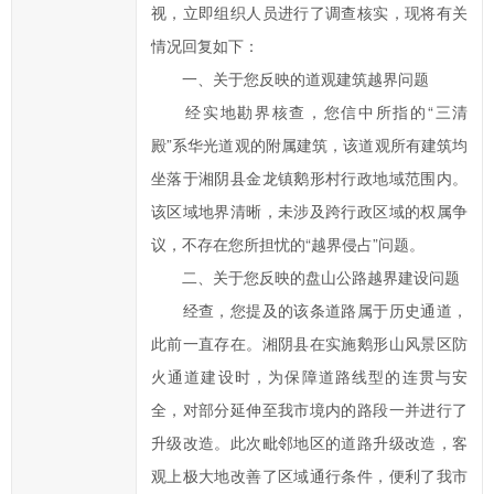
您
视，立即组织人员进行了调查核实，现将有关
的
情况回复如下：
信
一、关于您反映的道观建筑越界问题
件
经实地勘界核查，您信中所指的“三清
提
殿”系华光道观的附属建筑，该道观所有建筑均
交
坐落于湘阴县金龙镇鹅形村行政地域范围内。
后，
我
该区域地界清晰，未涉及跨行政区域的权属争
们
议，不存在您所担忧的“越界侵占”问题。
将
二、关于您反映的盘山公路越界建设问题
尽
经查，您提及的该条道路属于历史通道，
快
此前一直存在。湘阴县在实施鹅形山风景区防
转
火通道建设时，为保障道路线型的连贯与安
给
相
全，对部分延伸至我市境内的路段一并进行了
关
升级改造。此次毗邻地区的道路升级改造，客
职
观上极大地改善了区域通行条件，便利了我市