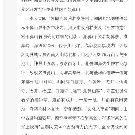
前些年湘阴县以开发鹅形山风景区为由修盘山公路把核心
办
景区开发到汨罗市境内的胡鼻山。
事
效
本人查阅了湘阴县政府档案资料，湘阴县地图明确显
率，
示湖鼻山在汨罗市境内。汨罗市政府档案及《汨罗市志》
欢
对湖鼻山有明确而详细的记载：“湖鼻山 又名胡鼻寨、湖
迎
鼻岭，海拔523米。位于川山坪、高家坊两镇境内，西接
您
湘阴县域，属西南大山脉北梢，山地面积2.75万亩，与玉
通
池山、神鼎山齐名，原名白茅山。相传湖鼻先生曾在此修
过
市
行，故改名湖鼻山。南与高华岭、北与低华岭连成一体与
长
东部玉池山对峙。山间有白霞寺、百岁岩、龙井、仙峰
信
寺、石井、石屋。白霞寺门额书"湖鼻山寨"，寺左侧设有
箱
石垒的撞钟亭。庙前有双井，一清一浊。井前有良田美
对
池。寺四周林木参天，郁郁葱葱。"文化大革命"期间，山
汨
中古迹均遭破坏。南部高华寺下石壁高耸，20多米高的石
罗
壁上镌有"国泰民安"4个遒劲有力的大字，至今仍隐约可
市
政