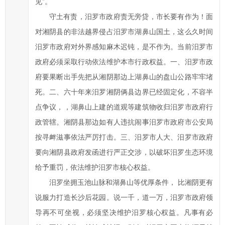
见”。
府
守土有责，汨罗市政府责无旁贷，市长要有作为！面
的
对湘阴县的非法越界侵占汨罗市湖鼻山国土，这么久时间
发
汨罗市政府对外界感知麻木迟钝，是不作为。当前汨罗市
展
政府必须采取行动依法维护本市行政权益。一、汨罗市政
工
府要果断出手先把从湘阴那边上湖鼻山的盘山公路牢牢堵
作
提
死。二、六十年来汨罗湘阴俩县边界已经固定化，不容半
出
点争议，，湖鼻山上建的道观等建筑物收归汨罗市政府行
意
政管辖。湘阴县那边如有人违抗闹事汨罗市政府市公安局
见
按寻衅滋事依法严厉打击。三、汨罗市人大、汨罗市政府
与
要向湘阴县政府发函进行严正交涉，以破坏汨罗生态环境
建
给予重罚，依法维护汨罗市核心权益。
议；
汨罗坐拥玉池山脉和湖鼻山等优厚条件， 比湘阴更有
2、
您
说服力打造长沙后花园。说一千，道一万，汨罗市政府领
在
导再不可坐视，必须坚决维护汨罗核心权益。凡事有必
提