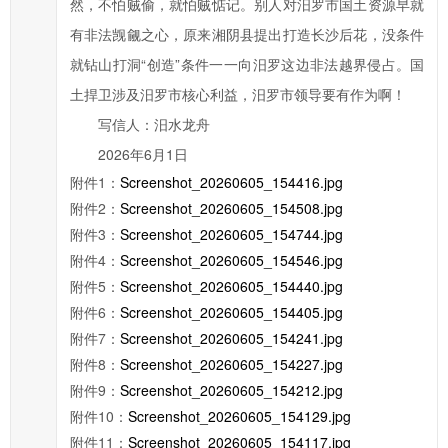
然，不怕贼偷，就怕贼惦记。别人对汨罗市国土资源早就
交
有非法觊觎之心，原来湘阴县提出打造长沙后花，没条件
信
就钻山打洞“创造”条件一一向汨罗这边非法越界侵占。国
件
土捍卫涉及汨罗市核心利益，汨罗市领导要有作为啊！
的
时
写信人：汨水龙舟
候，
2026年6月1日
请
附件1：
Screenshot_20260605_154416.jpg
根
附件2：
Screenshot_20260605_154508.jpg
据
附件3：
Screenshot_20260605_154744.jpg
实
附件4：
Screenshot_20260605_154546.jpg
际
附件5：
Screenshot_20260605_154440.jpg
情
附件6：
Screenshot_20260605_154405.jpg
况
附件7：
Screenshot_20260605_154241.jpg
选
附件8：
Screenshot_20260605_154227.jpg
择
附件9：
Screenshot_20260605_154212.jpg
信
附件10：
Screenshot_20260605_154129.jpg
件
附件11：
Screenshot_20260605_154117.jpg