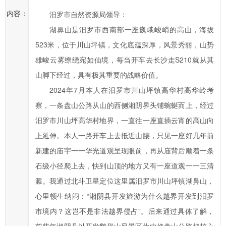
提
内容：
汨罗市自然资源局领导：
高
湖鼻山是汨罗市西南部一座巍峨峻峭的高山，海拔
汨
523米，位于川山坪镇，文化底蕴深厚，风景秀丽，山势
罗
市
雄峻云雾缭绕宛如仙境，每当开车去长沙走S210就从其
政
山脚下经过，具有极其重要的战略价值。
府
2024年7月本人在汨罗市川山坪镇高华村高华岭考
科
察，一条盘山公路从山的西侧湘阴界头铺蜿蜒而上，经过
学
汨罗市川山坪高华村地界，一直往一座直插云宵的高山向
化、
上延伸。本人一路开车上去抵近山腰，只见一座好几年前
民
主
新建的庙宇一一华光道观呈现眼前，再从庙背后顺着一条
化
石级小径爬上去，快到山顶的地方又有一座道观一一三清
水
澱。我通过北斗卫星定位这里属汨罗市川山坪镇湖鼻山，
平，
心里顿生纳闷：“湘阴县开发旅游为什么越界开发到汨罗
提
市境内？这岂不是非法越界侵占”。后来通过具体了解，
高