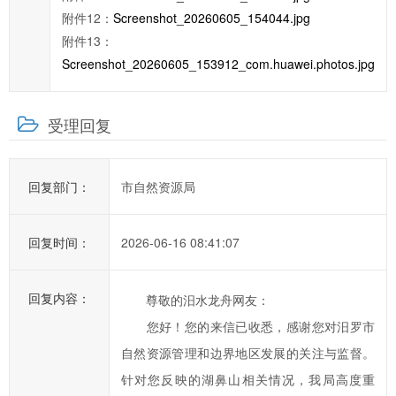
类
附件12：
Screenshot_20260605_154044.jpg
型；
附件13：
信
Screenshot_20260605_153912_com.huawei.photos.jpg
箱
填
受理回复
写
中
标
回复部门：
市自然资源局
红
色
*
回复时间：
2026-06-16 08:41:07
号
的
回复内容：
尊敬的汨水龙舟网友：
为
您好！您的来信已收悉，感谢您对汨罗市
必
自然资源管理和边界地区发展的关注与监督。
填
项；
针对您反映的湖鼻山相关情况，我局高度重