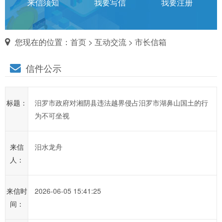
话
来信须知
我要写信
我要注册
对
您现在的位置：
首页
>
互动交流
>
市长信箱
市
信件公示
长
说
标题：
汨罗市政府对湘阴县违法越界侵占汨罗市湖鼻山国土的行
信
为不可坐视
箱
说
来信
汨水龙舟
明：
人：
1、
为
进
来信时
2026-06-05 15:41:25
一
间：
步