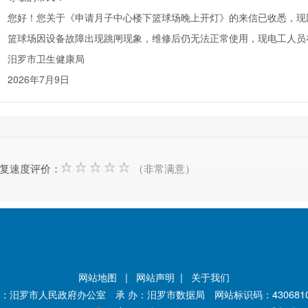
好！您关于《申请月子中心楼下篮球场晚上开灯》的来信已收悉，现
球场因设备故障出现跳闸现象，维修后仍无法正常使用，现电工人员在
汨罗市卫生健康局
026年7月9日
复速度评价：
（非常满意）
网站地图
|
网站声明
|
关于我们
：汨罗市人民政府办公室 承 办：汨罗市数据局 网站标识码：4306810