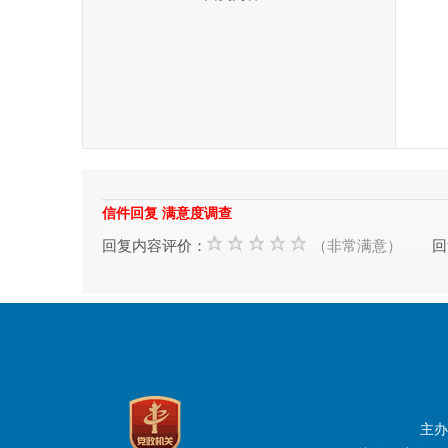
您
篮
2
信件回复 满意度调查
回复内容评价：
（非常满意）
回
主办