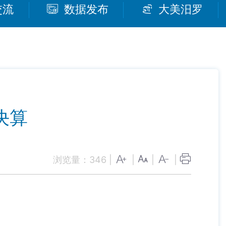
交流
数据发布
大美汨罗
决算
浏览量：
346
|
|
|
|