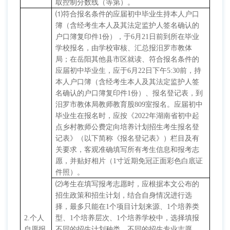
取控制分数线（等第）。
⑴
符合报名条件的应届初中毕业生持本人户口
簿（含经考生本人及其法定监护人签名确认的
户口簿复印件
1
份），于
6
月
21
日前到所在毕业
学校报名，由学校审核、汇总报汨罗市教体
局；在岳阳其他县市区就读、符合报名条件的
应届初中毕业生，应于
6
月
22
日下午
5:30
前，持
本人户口簿（含经考生本人及其法定监护人签
名确认的户口簿复印件
1
份）、报名登记表，到
汨罗市教体局教师教育股
809
室报名。应届初中
毕业生在报名时，应按《
2022
年湖南省初中起
点乡村教师公费定向培养计划招生考生报名登
记表》（以下简称《报名登记表》）栏目及有
关要求，客观准确填写所有考生信息和报考志
愿，并贴好相片（
1
寸近期免冠正面彩色白底证
件照）。
⑵
考生在填写报考志愿时，应根据本文公布的
招生政策和招生计划，结合自身情况进行选
择，最多只能在
1
个项目计划来源、
1
个培养类
2.
个人
型、
1
个培养层次、
1
个培养学校中，选择填报
自愿报
不同的招生计划种类、不同的招生专业志愿，