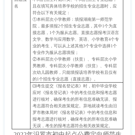
名
且在填写具体培养学校的招生专业志愿时，应
符合以下有关规定：
①本科层次小学教师：填报湖南第一师范学
院，最多填报
2
个招生专业志愿，其中
1
个为直
接志愿，
1
个为服从志愿。直接志愿报考汉语言
文学、数学与应用数学、英语、小学教育
4
个专
业的考生，可以从上述其他
3
个专业中选择
1
个
专业作为服从志愿填报；
②
本科层次小学教师（扶贫）、专科层次小学
男教师、专科层次小学教师（扶贫）、专科层
次幼儿园教师，只能填报该培养学校有且仅有
的
1个招生专业志愿（直接志愿）。
⑶考生提交《报名登记表》时，初中毕业学校
应对《报名登记表》中的考生信息和报考志愿
进行核对，确保考生的所有信息准确无误、报
考志愿符合相关政策规定。异地就读考生由汨
罗市教体局对《报名登记表》中的考生信息和
报考志愿进行核对，确保考生的所有信息准确
无误，考生的报考志愿符合相关政策规定。
2022年汨罗市初中起点公费定向师范生