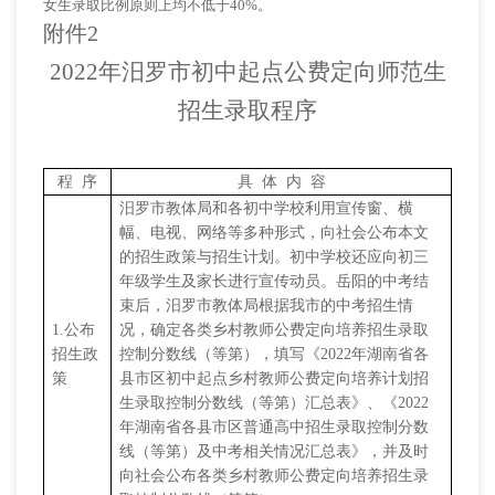
女生录取比例原则上均不低于40%。
附件
2
2022年汨罗市初中起点公费定向师范生
招生录取程序
程
序
具
体
内
容
汨罗市教体局和各初中学校利用宣传窗、横
幅、电视、网络等多种形式，向社会公布本文
的招生政策与招生计划。初中学校还应向初三
年级学生及家长进行宣传动员。岳阳的中考结
束后，汨罗市教体局根据我市的中考招生情
1.
公布
况，确定各类乡村教师公费定向培养招生录取
招生政
控制分数线（等第），填写《
2022
年湖南省各
策
县市区初中起点乡村教师公费定向培养计划招
生录取控制分数线（等第）汇总表》、《
2022
年湖南省各县市区普通高中招生录取控制分数
线（等第）及中考相关情况汇总表》，并及时
向社会公布各类乡村教师公费定向培养招生录