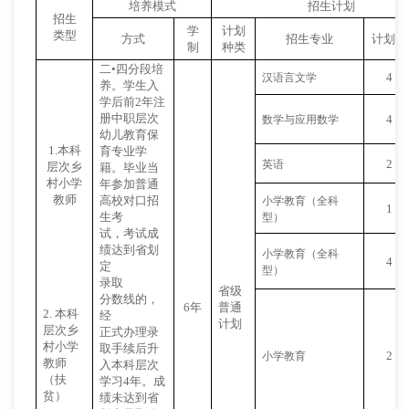
培养模式
招生计划
招生
学
计划
类型
方式
招生专业
计划数
制
种类
二
•四分段培
4
汉语言文学
养。学生入
学后前2年注
册中职层次
4
数学与应用数学
幼儿教育保
1.本科
育专业学
2
英语
层次乡
籍。毕业当
村小学
年参加普通
教师
高校对口招
小学教育（全科
1
生考
型）
试，考试成
绩达到省划
小学教育（全科
4
定
型）
录取
省级
分数线的，
6年
普通
2. 本科
经
计划
层次乡
正式办理录
村小学
取手续后升
2
小学教育
教师
入本科层次
（扶
学习
4年。成
贫）
绩未达到省