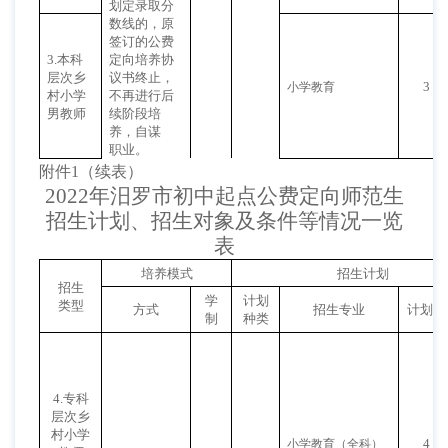
划定录取分
数线的，原
签订的公费
3.本科
定向培养协
层次乡
议书终止，
3
小学教育
村小学
不再进行后
男教师
续阶段培
养，自谋
职业。
附件
1（续表）
2022年汨罗市初中起点公费定向师范生
招生计划、招生对象及条件等情况一览
表
培养模式
招生计划
招生
学
计划
类型
方式
招生专业
计划数
制
种类
4.专科
层次乡
村小学
4
小学教育（全科）