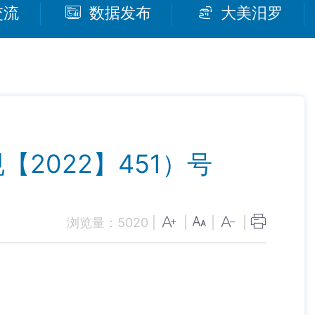
交流
数据发布
大美汨罗
2022】451）号
浏览量：
5020
|
|
|
|