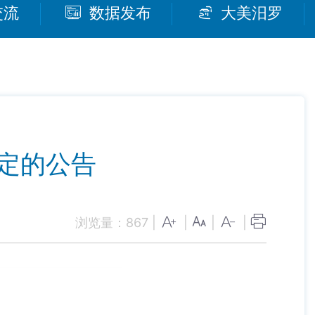
交流
数据发布
大美汨罗
认定的公告
浏览量：
867
|
|
|
|