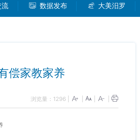
交流
数据发布
大美汨罗
有偿家教家养
浏览量：
1296
|
|
|
|
养