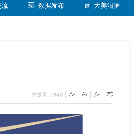
交流
数据发布
大美汨罗
浏览量：
948
|
|
|
|