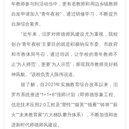
年教师参与到活动当中，更有老教师和周边乡镇教师
自发申请加入“青年夜校”，通过研修学习，不断提升
自身综合素养。
“近年来，汨罗对师德师风建设尤为重视，我校
创办‘青年夜校’主要目的就是积极响应市委、市政府
和市教体局号召，通过培训，让学校的青年教师不
止‘为人师范’，更要‘为人示范’，展现我市教师良好精
神风貌。”该校负责人陈伟说道。
据了解，自2021年实施教育综合改革以来，汨
罗市系统推进“1+1+6”强师计划（即师德形象工程、
信息技术应用2.0工程及“塑性”“撷英”“领雁”“铸将”“薪
火”“未来教育家”六大梯队攀升体系），不断加强和改
进新时代师德师风建设。