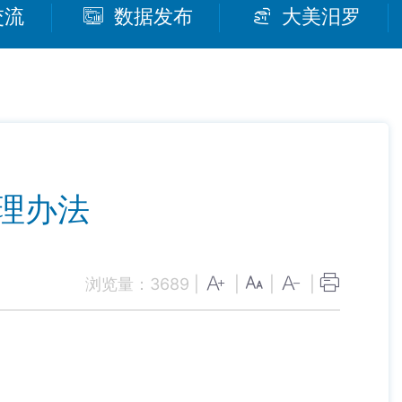
交流
数据发布
大美汨罗
理办法
浏览量：
3689
|
|
|
|