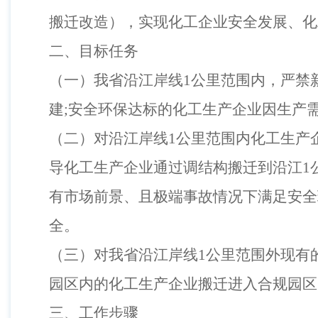
搬迁改造
）
，实现化工企业安全发展、化
二、目标任务
（
一
）
我省沿江岸线
1
公里范围内，严禁
建
;
安全环保达标的化工生产企业因生产
（
二
）
对沿江岸线
1
公里范围内化工生产
导化工生产企业通过调结构搬迁到沿江
1
有市场前景、且极端事故情况下满足安全
全。
（
三
）
对我省沿江岸线
1
公里范围外现有
园区内的化工生产企业搬迁进入合规园区
三、工作步骤