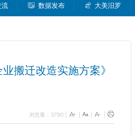
交流
数据发布
大美汨罗
企业搬迁改造实施方案》
浏览量：
3790
|
|
|
|