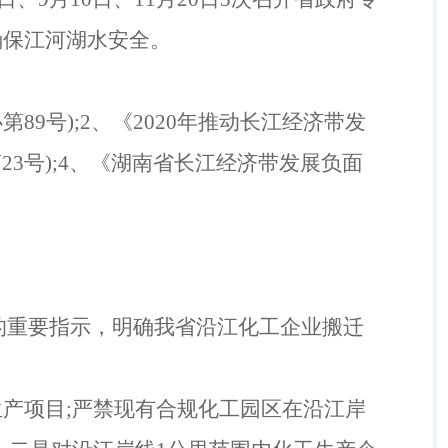
确保江河湖水安全。
办第
89
号
);2
、《
2020
年推动长江经济带发
第
23
号
);4
、《湖南省长江经济带发展负面
”的重要指示，明确我省沿江化工企业搬迁
生产项目
;
严禁现有合规化工园区在沿江岸