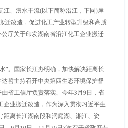
沅江、澧水干流
(
以下简称沿江，下同
)
岸
搬迁改造，促进化工产业转型升级和高质
办公厅关于印发湖南省沿江化工企业搬迁
碧水”。国家长江办明确，加快解决距离长
许达哲主持召开中央第四生态环境保护督
务由省工信厅负责落实。今年
3
月
9
日，省
工企业搬迁改造，作为深入贯彻习近平生
好距离长江湖南段和洞庭湖、湘江、资
日、
9
月
10
日、
11
月
20
日
3
次召开省政府专