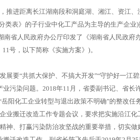
，推进距离长江湖南段和洞庭湖、湘江、资江、
分类表》的子行业中化工产品为主导的生产企业
)
湖南省人民政府办公厅印发了《湖南省人民政府
〕
11
号，以下简称《实施方案》
)
。
发展要
“共抓大保护、不搞大开发”“守护好一江
产业污染问题。
2018
年
11
月，省委副书记、省长
中“岳阳化工企业转型与退出政策不明确”的整改任
企业搬迁改造工作专题会议，要求把实施沿江化
精神、打赢污染防治攻坚战的重要举措，切实做
业搬迁改造工作。副省长陈飞先后于
2019
年
2
月
25