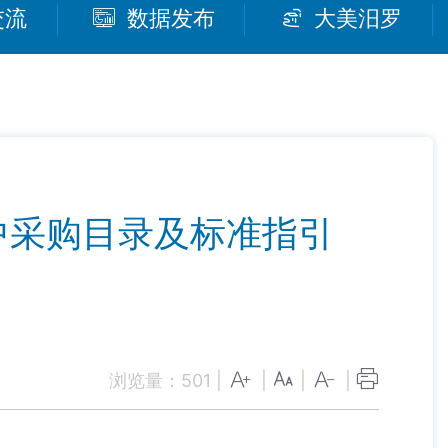
交流
数据发布
大美汨罗
中采购目录及标准指引
浏览量：
501
|
|
|
|