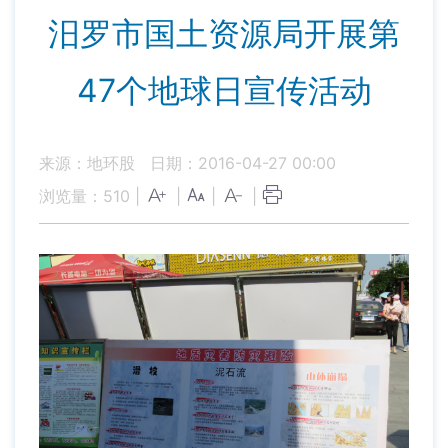
汨罗市国土资源局开展第
47个地球日宣传活动
来源：地环股
日期：2016-04-27 00:00
浏览量：
510
|
|
|
|