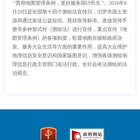
“
贯彻地图管理条例，更好服务国计民生
”。
2016
年
8
月
29
日是全国第十四个测绘法宣传日，汨罗市国土资
源局通过发送公益短信、悬挂宣传标语、发放宣传手
册等多种形式对《测绘法》进行宣传，
重点宣传《地
图管理条例》的各项制度，彰显地图在辅助政府决
策、服务大众生活等方面的重要作用，提高大众维护
地理信息安全意识和国家版图意识，增强各级测绘地
理信息行政主管部门依法行政、全社会依法测绘的法
治观念。