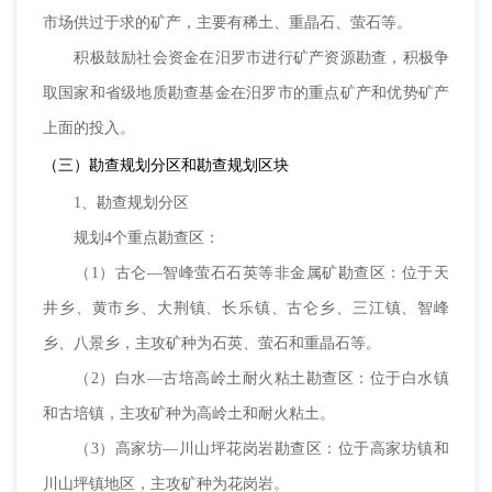
市场供过于求的矿产，主要有稀土、重晶石、萤石等。
积极鼓励社会资金在汨罗市进行矿产资源勘查，积极争
取国家和省级地质勘查基金在汨罗市的重点矿产和优势矿产
上面的投入。
（三）勘查规划分区和勘查规划区块
1、勘查规划分区
规划4个重点勘查区：
（1）古仑—智峰萤石石英等非金属矿勘查区：位于天
井乡、黄市乡、大荆镇、长乐镇、古仑乡、三江镇、智峰
乡、八景乡，主攻矿种为石英、萤石和重晶石等。
（2）白水—古培高岭土耐火粘土勘查区：位于白水镇
和古培镇，主攻矿种为高岭土和耐火粘土。
（3）高家坊—川山坪花岗岩勘查区：位于高家坊镇和
川山坪镇地区，主攻矿种为花岗岩。