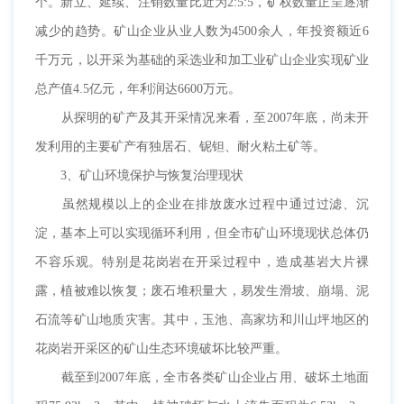
个。新立、延续、注销数量比近为2:5:5，矿权数量正呈逐渐
减少的趋势。矿山企业从业人数为4500余人，年投资额近6
千万元，以开采为基础的采选业和加工业矿山企业实现矿业
总产值4.5亿元，年利润达6600万元。
从探明的矿产及其开采情况来看，至2007年底，尚未开
发利用的主要矿产有独居石、铌钽、耐火粘土矿等。
3、矿山环境保护与恢复治理现状
虽然规模以上的企业在排放废水过程中通过过滤、沉
淀，基本上可以实现循环利用，但全市矿山环境现状总体仍
不容乐观。特别是花岗岩在开采过程中，造成基岩大片裸
露，植被难以恢复；废石堆积量大，易发生滑坡、崩塌、泥
石流等矿山地质灾害。其中，玉池、高家坊和川山坪地区的
花岗岩开采区的矿山生态环境破坏比较严重。
截至到2007年底，全市各类矿山企业占用、破坏土地面