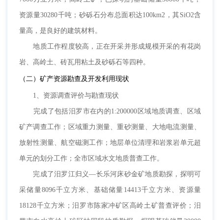
资源量30280千吨；砂砾石分布总面积达100km2，其SiO2含
量高，是良好的建筑材料。
地质工作程度较高，正在开采并形成规模开采的有花岗
岩、高岭土、砖瓦用粘土及砂砾石等四种。
（二）矿产资源勘查及开发利用现状
1、资源调查评价与勘查现状
完成了包括汨罗市在内的1:200000区域地质调查、区域
矿产调查工作；区域重力测量、重砂测量、大地电流测量、
放射性测量、航空磁测工作；地层单位清理和岩浆岩单元超
单元的划分工作；全市区域水文地质普查工作。
完成了汨罗江归义—长乐河床砂金矿地质勘探，探明可
采储量8096千立方米、基础储量14413千立方米、资源量
18128千立方米；汨罗市陈家冲矿区高岭土矿普查评价；汨