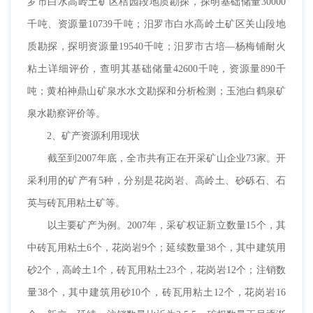
罗市白水高岭土矿区桔园段地质勘探，探明基础储量30000
千吨、资源量10739千吨；汨罗市白水高岭土矿区关山段地
质勘探，探明资源量19540千吨；汨罗市古培—杨梅铺耐火
粘土详细评价，查明其基础储量42600千吨，资源量890千
吨；黄柏神鼎山矿泉水水文勘探和分析检测；玉池白鹤泉矿
泉水勘察评价等。
2、矿产资源利用现状
截至到2007年底，全市共有正在开采矿山企业73家。开
采利用的矿产有5种，分别是花岗岩、高岭土、砂砾石、石
英与砖瓦用粘土矿等。
以主要矿产为例。2007年，采矿权证新立数量15个，其
中砖瓦用粘土6个，花岗岩9个；延续数量38个，其中建筑用
砂2个，高岭土1个，砖瓦用粘土23个，花岗岩12个；注销数
量38个，其中建筑用砂10个，砖瓦用粘土12个，花岗岩16