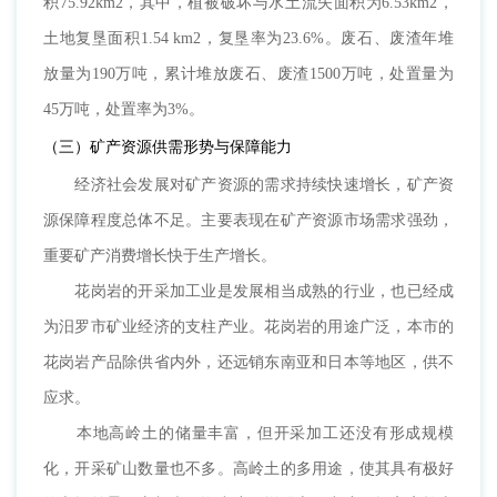
积75.92km2，其中，植被破坏与水土流失面积为6.53km2，
土地复垦面积1.54 km2，复垦率为23.6%。废石、废渣年堆
放量为190万吨，累计堆放废石、废渣1500万吨，处置量为
45万吨，处置率为3%。
（三）矿产资源供需形势与保障能力
经济社会发展对矿产资源的需求持续快速增长，矿产资
源保障程度总体不足。主要表现在矿产资源市场需求强劲，
重要矿产消费增长快于生产增长。
花岗岩的开采加工业是发展相当成熟的行业，也已经成
为汨罗市矿业经济的支柱产业。花岗岩的用途广泛，本市的
花岗岩产品除供省内外，还远销东南亚和日本等地区，供不
应求。
本地高岭土的储量丰富，但开采加工还没有形成规模
化，开采矿山数量也不多。高岭土的多用途，使其具有极好