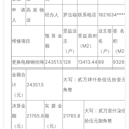
申请
高泉物
经办人
罗伍福
联系电话
1821634****
人
业
受益业
业主签
签名
预算金
受益面积
维修项目
主
名
积
额
（M2）
（户）
（户）
（M2）
更换电梯钢丝绳
24351.5
128
13413.44
89
9326.5
金额合
大写：贰万肆仟叁佰伍拾壹元
计
24351.5
角整
（元）
决算金
实拨金
大写：贰万壹仟柒佰
额
21765.8
额
21765.8
拾伍元捌角整
（元）
（元）