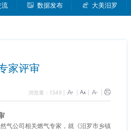
交流
数据发布
大美汨罗
专家评审
浏览量：
1349
|
|
|
|
审
天然气公司相关燃气专家，就《汨罗市乡镇