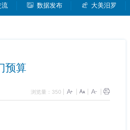
交流
数据发布
大美汨罗
门预算
浏览量：
350
|
|
|
|