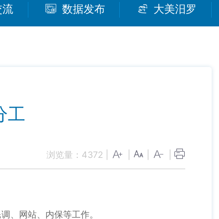
交流
数据发布
大美汨罗
分工
浏览量：
4372
|
|
|
|
民调、网站、内保等工作。