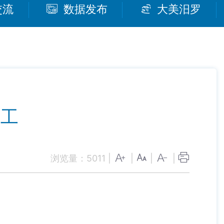
交流
数据发布
大美汨罗
分工
浏览量：
5011
|
|
|
|