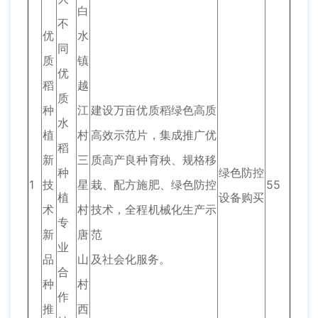
白
不
优
水
同
质
镇
优
稻
越
质
种
江
建设万亩优质稻绿色高质
水
植
村
高效示范片，集成推广优
稻
新
三
质高产良种育秧、规格移
种
绿色防控
1
技
星
栽、配方施肥、绿色防控
55
植
设备购买
术
村
技术，全程机械化生产示
专
新
唐
范
业
品
山
及社会化服务。
合
种
村
作
推
西