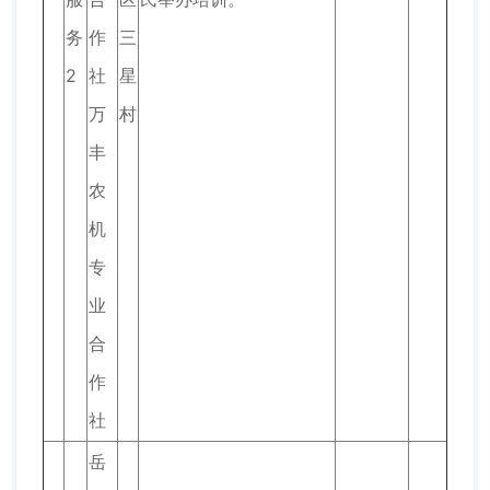
务
作
三
2
社
星
万
村
丰
农
机
专
业
合
作
社
岳