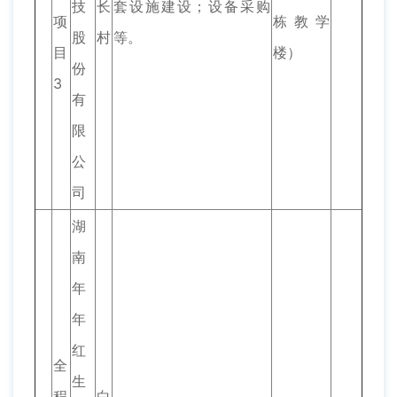
技
长
套设施建设；设备采购
项
栋教学
股
村
等。
目
楼）
份
3
有
限
公
司
湖
南
年
年
红
全
生
程
白