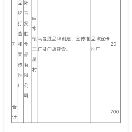
品
阳
牌
马
白
打
复
水
造
胜
镇
马复胜品牌创建、宣传推
品牌宣传
7
和
食
20
三
广及门店建设。
推广
宣
品
星
传
有
村
推
限
广
公
司
合
700
计