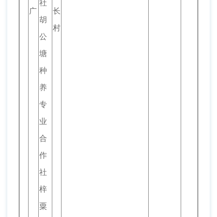
社
广
长
胡
村
公
塘
种
养
专
业
合
作
社
梓
粟