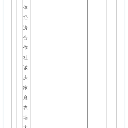
体
经
济
合
作
社
诚
庆
家
庭
农
场
大