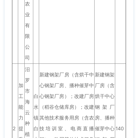
农
业
有
限
公
司
汨
新建钢架厂房（含烘干中
新建钢架
罗
加
心钢架厂房、播种催芽中
厂房（含
市
工
白
心钢架厂房）；改建厂房
烘干中心
海
能
水
（稻谷仓储库房）；改建
钢架厂
云
力
镇
其他技术服务用房（含农
房、播种
种
2
提
白
技培训室、电商直播
催芽中心
140
植