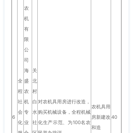
农
机
有
限
公
司
海
关
全
盛
北
程
农
村
社
机
白
对农机具用房进行改造，
农机具用
会
专
水
购买机械设备，全程机械
6
房新建改
40
化
业
社
化生产示范、为100名农
和造
服
合
区
民举办培训。