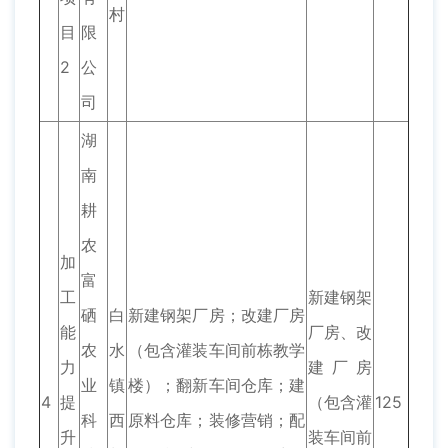
村
目
限
2
公
司
湖
南
耕
农
加
富
工
新建钢架
硒
白
新建钢架厂房；改建厂房
能
厂房、改
农
水
（包含灌装车间前栋教学
力
建厂房
业
镇
楼）；翻新车间仓库；建
4
提
（包含灌
125
科
西
原料仓库；装修营销；配
升
装车间前