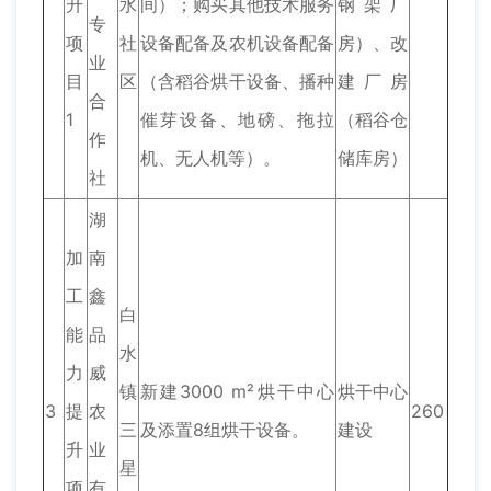
升
水
间）；购买其他技术服务
钢架厂
专
项
社
设备配备及农机设备配备
房）、改
业
目
区
（含稻谷烘干设备、播种
建厂房
合
1
催芽设备、地磅、拖拉
（稻谷仓
作
机、无人机等）。
储库房）
社
湖
加
南
工
鑫
白
能
品
水
力
威
镇
新建3000 m²烘干中心
烘干中心
3
提
农
260
三
及添置8组烘干设备。
建设
升
业
星
项
有