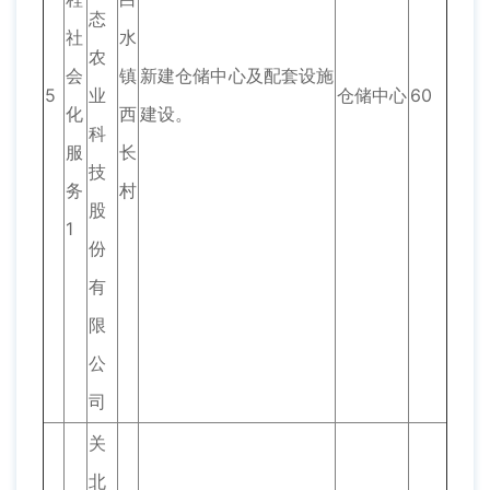
态
社
水
农
会
镇
新建仓储中心及配套设施
5
业
仓储中心
60
化
西
建设。
科
服
长
技
务
村
股
1
份
有
限
公
司
关
北