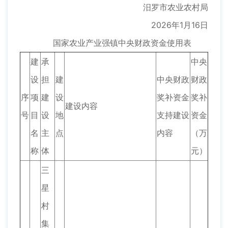
汨罗市农业农村局
2026年1月16日
国家农业产业强镇中央财政资金使用表
建
承
中央
设
担
建
中央财政
财政
序
项
建
设
奖补资金
奖补
建设内容
号
目
设
地
支持建设
资金
名
主
点
内容
（万
称
体
元）
三
星
村
集