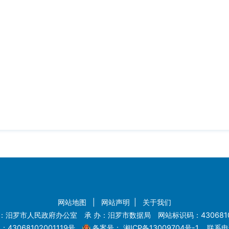
网站地图
|
网站声明
|
关于我们
：汨罗市人民政府办公室 承 办：汨罗市数据局 网站标识码：4306810
43068102001119号
备案号：
湘ICP备13009704号-1
联系电话