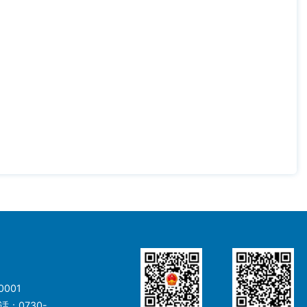
001
：0730-