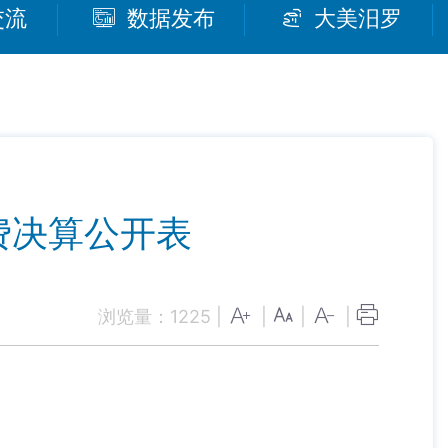
交流
数据发布
大美汨罗
费决算公开表
浏览量：
1225
|
|
|
|