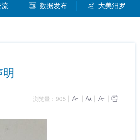
交流
数据发布
大美汨罗
声明
浏览量：
905
|
|
|
|