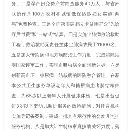
务。二是孕产妇免费产前筛查服务40万人，与省妇
联协作为100万农村和城镇低保适龄妇女实施“两
癌”免费检查。三是全面落实建档立卡贫困群众“先诊
疗后付费”和“一站式”结算。四是实施尘肺病救治救助
工程，救治救助无责任主体尘肺病农民工11000名。
五是加大传染病和地方病防治工作力度，完成消除疟
疾国家评审工作，实现血吸虫病全面阻断达标。六是
创新高血压、糖尿病、结核病的医防融合管理，在基
本公共卫生服务单设老年人和糖尿病患者肺结核筛
查，为65岁以上老年人开展健康体检。七是出台促
进3岁以下婴幼儿照护服务的政策措施，对托育机构
实施登记备案制，建成一批具有示范性的婴幼儿照护
服务机构。八是加大计生特殊家庭扶助关怀力度，落