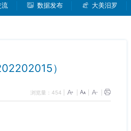
交流
数据发布
大美汨罗
202015）
浏览量：
454
|
|
|
|