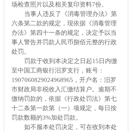
场检查照片以及相关复印资料
7
份。
当事人违反了《消毒管理办法》第
六条第二款的规定，现依据《消毒管理
办法》第四十一条的规定，决定予以当
事人警告并罚款人民币捌佰元整的行政
处罚。
罚款于收到本决定之日起
1
5
日内缴
至中国工商银行汨罗支行，账号：
1
907060829024968965
，开户名：汨罗
市财政局非税收入汇缴结算户。逾期不
缴纳罚款的，依据《行政处罚法》第七
十二条第一款第（一）项规定，每日按
罚款数额的
3%加处罚款。
如不服本处罚决定，可在收到本处