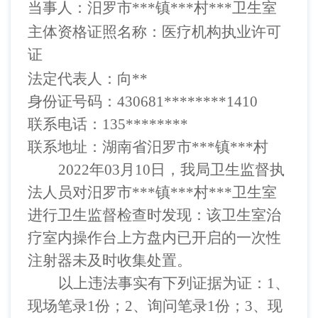
当事人：
汨罗市
*
**
镇
*
**
村
*
**
卫生室
主体资格证照名称：医疗机构执业许可
证
法定代表人：向
*
*
身份证号码：
430681
********1410
联系电话：
135********
联系地址：湖南省汨罗市
*
**
镇
*
**
村
2022年03月10日，我局卫生监督
执
法人
员对
汨罗市
*
**
镇
*
**
村
*
**
卫生室
进行卫生监督检查时发现：该卫生
室治
疗室内操作台上方盘内已开启的一次性
注射器未及时收集处置。
以上
违法
事实有下列证据为证：
1、
现场笔录1份；2、询问笔录
1
份；
3、现