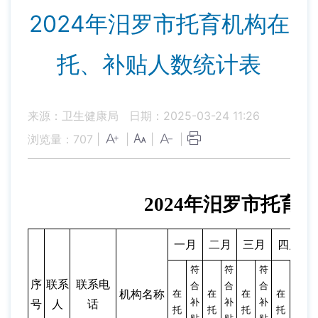
2024年汨罗市托育机构在
托、补贴人数统计表
来源：卫生健康局
日期：2025-03-24 11:26
浏览量：
707
|
|
|
|
2024年汨罗市托
一月
二月
三月
四月
符
符
符
符
序
联系
联系电
合
合
合
合
机构名称
在
在
在
在
补
补
补
补
号
人
话
托
托
托
托