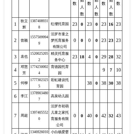
贴
贴
贴
贴
数
数
数
数
人
人
人
人
数
数
数
数
狄立
1387408931
1
23
23
23
23
2
红缨托育园
0
0
16
11
辉
8
汨罗市童之
1557509994
2
0
0
23
23
2
0
0
23
23
曾颖
梦托育服务
9
有限公司
1520025205
精灵托育服
3
23
4
29
32
3
袁也
18
0
28
32
2
务中心
邓慧
1774250002
育德园托育
4
9
10
1
7
9
芳
4
园
1777302325
彩虹建设托
5
38
38
38
3
何柳
0
30
23
5
育园
1378903480
6
李江
高泉幼儿园
7
汨罗市初萌
1397405552
儿童之家托
7
0
40
42
43
4
周超
0
0
32
29
0
育服务有限
公司
1346926010
小白杨爱婴