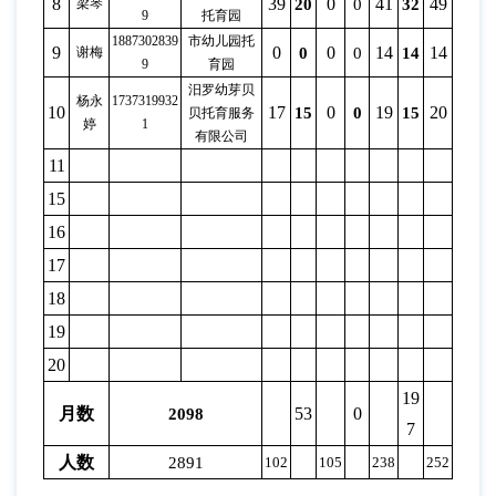
8
39
0
41
49
5
梁琴
20
0
32
39
9
托育园
1887302839
市幼儿园托
9
0
0
14
14
1
谢梅
0
0
14
12
9
育园
汨罗幼芽贝
杨永
1737319932
10
17
0
19
20
2
15
0
15
17
贝托育服务
婷
1
有限公司
11
15
16
17
18
19
20
19
19
月数
53
0
2098
7
5
人数
2891
102
105
238
252
26