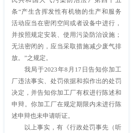
民共和国大气污染防治法》第
四十五
条
“产生含挥发性有机物的生产和服务
活动应当在密闭空间或者设备中进行，
并按照规定安装、使用污染防治设施；
无法密闭的，应当采取措施减少废气排
放。”
之规定。
我局于
202
3
年
8
月
17
日告知
你加工
厂
违法事实、处罚依据和拟作出的处罚
决定，并告知
你加工厂
有权进行陈述和
申辩。
你加工厂
在规定期限内未进行陈
述申辩也未申请听证
。
以上事实，有《行政处罚事先（听