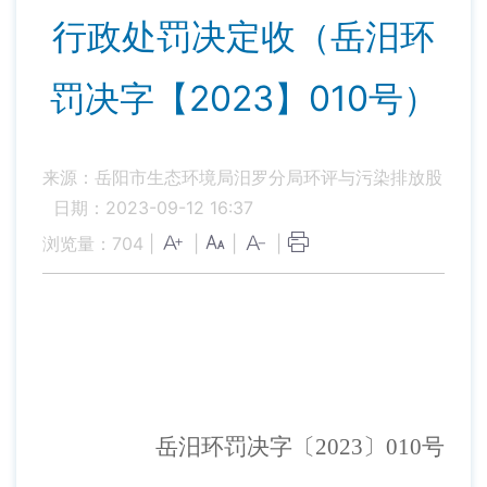
行政处罚决定收（岳汨环
罚决字【2023】010号）
来源：岳阳市生态环境局汨罗分局环评与污染排放股
日期：2023-09-12 16:37
浏览量：
704
|
|
|
|
岳
汨
环罚决字〔
202
3
〕
0
1
0
号