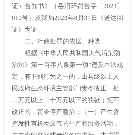
证）告知书》（岳
汨
环罚告字〔
202
3
〕
010
号）及我局
202
3
年
8
月
31
日《送达回
证》为证。
二、
行政处罚的依据、种类
根据《
中华人民共和国大气污染防
治法》第一百
零八
条
第一项
“
违反本法规
定，有下列行为之一的，由县级以上人
民政府生态环境主管部门责令改正，处
二万元以上二十万元以下的罚款；拒不
改正的，责令停产整治：（一）产生含
挥发性有机物废气的生产和服务活动，