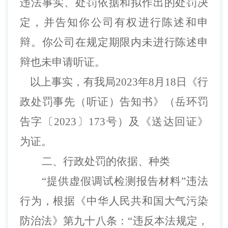
违法事实、处罚依据和拟作出的处罚决
定，并告知
你公司
有权进行陈述和申
辩。
你公司
在规定期限内未进行陈述申
辩也未申请听证
。
以上事实，有我局
202
3
年
8
月
1
8
日《行
政处罚事先（听证）告知书》（岳环罚
告字〔
202
3
〕
173
号）及《送达回证》
为证。
二、
行政处罚的依据、种类
“提供虚假调试检测报告材料”违法
行为，根据《中华人民共和国大气污染
防治法》第九十八条：“违反本法规定，