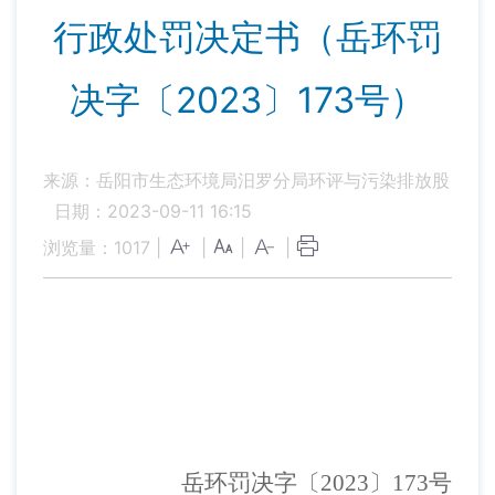
行政处罚决定书（岳环罚
决字〔2023〕173号）
来源：岳阳市生态环境局汨罗分局环评与污染排放股
日期：2023-09-11 16:15
浏览量：
1017
|
|
|
|
岳环罚决字〔
202
3
〕
17
3
号