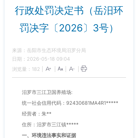
行政处罚决定书（岳汨环
罚决字〔2026〕3号）
来源：岳阳市生态环境局汨罗分局
日期：2026-05-18 09:04
浏览量：
182
|
|
|
|
汨罗市三江卫国养殖场:
统一社会信用代码：92430681MA4R1*****
经营者：朱**
住所：汨罗市三江镇*****
一、环境违法事实和证据