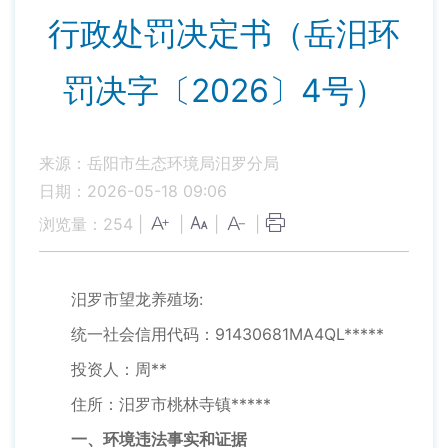
行政处罚决定书（岳汨环
罚决字〔2026〕4号）
来源：岳阳市生态环境局汨罗分局
日期：2026-05-18 09:06
浏览量：
254
|
|
|
|
汨罗市望龙养殖场:
统一社会信用代码：91430681MA4QL*****
投资人：周**
住所：汨罗市桃林寺镇*****
一、环境违法事实和证据