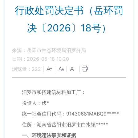
行政处罚决定书（岳环罚
决〔2026〕18号）
来源：岳阳市生态环境局汨罗分局
日期：2026-05-18 10:20
浏览量：
222
|
|
|
|
汨罗市和拓建筑材料加工厂：
投资人：伏*
统一社会信用代码：91430681MABQ9*****
住所：湖南省岳阳市汨罗市白水镇*****
一、环境违法事实和证据