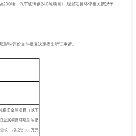
200吨、汽车玻璃钢240吨项目
》
,
现
就项目环评相关情况予
境影响评价文件
批复决定提出听证申请。
0吨废旧金属项目（以下
废旧金属项目环境影响报
需求，拟投资500万元