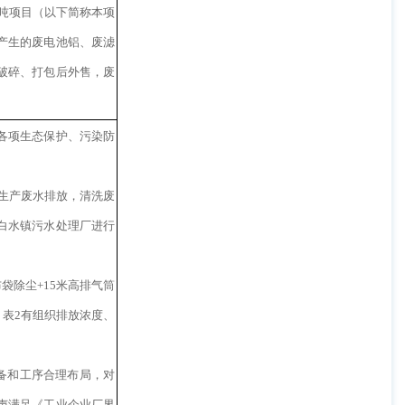
0吨项目（以下简称本项
产生的废电池铝、废滤
破碎、打包后外售，废
各项生态保护、污染防
无生产废水排放，清洗废
白水镇污水处理厂进行
袋除尘+15米高排气筒
6）表2有组织排放浓度、
备和工序合理布局，对
声满足《工业企业厂界