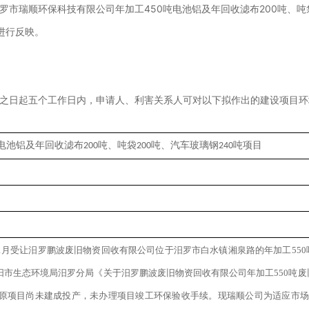
罗市瑞顺环保科技有限公司年加工450吨电池铝及年回收滤布200吨、吨袋
进行反映。
0
之日起五个工作日内，申请人、利害关系人可对以下拟作出的建设项目环
电池铝及年回收滤布
吨、吨袋
吨、汽车玻璃钢
吨项目
200
200
240
11月受让汨罗鹏波废旧物资回收有限公司位于汨罗市白水镇湘泉路的年加工55
岳阳市生态环境局汨罗分局《关于汨罗鹏波废旧物资回收有限公司年加工550吨
），原项目尚未建成投产，未办理项目竣工环保验收手续。现瑞顺公司为适应市场