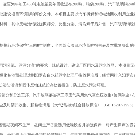
变更为年加工450吨电池铝及年回收滤布200吨、吨袋200吨、汽车玻璃钢24
批建设项目环境影响评价文件。本项目主要以汽车拆解和锂电池回收利用企业
材料，其中废电池铝经旋振筛分、比重分选、清洗烘干后外售，汽车玻璃钢经
格执行环境保护“三同时”制度，全面落实项目环境影响报告表及本批复提出的
“雨污分流、污污分流”的要求，规范设计、建设厂区雨水及污水管网。本项目
经化粪池预处理达到汨罗市白水镇污水处理厂接管标准后，经管网排入汨罗市
防渗防溢流和固体废物规范贮存处置措施，防止废水污染环境。
铝筛分和分选工序、汽车玻璃钢破碎工序废气采用集气罩负压收集+旋风除尘+布
尘及时清扫收集。颗粒物满足《大气污染物综合排放标准》（GB 16297-199
。
运营期夜间不生产，昼间生产尽量选用低噪设备并加强保养，对产生噪声的设
施。合理安排生产作业和运输装卸时间，运输车辆限载慢行禁鸣。厂界环境噪