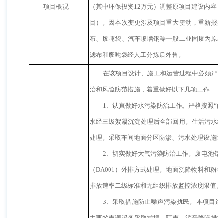
项目概况
（其中环保投资12万元）调整原项目建设内容，
目）。因本次变更涉及项目重大变动，重新报
布、废吨袋、汽车玻璃钢等一般工业固废为原
滤布和废吨袋经人工分拣后外售。
在该项目设计、施工和运营过程中必须严
治和风险防范措施，着重做好以下几项工作:
1、认真做好水污染防治工作。严格按照
水经三级絮凝沉淀处理后全部回用。生活污水
处理。采取车间地面分区防渗、污水处理设施
2、切实做好大气污染防治工作。废电池
（DA001）外排方式处理。地面沉降物料和粉
排放速率二级标准和无组织排放监控浓度限值
3、采取措施防止噪声污染扰民。本项目
主要的声源设备采取减振、隔声、消音降噪措