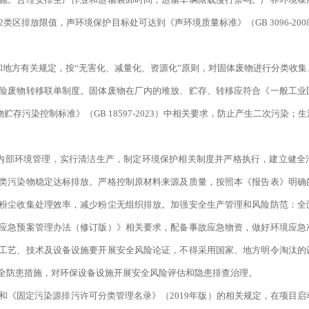
表1中的2类区排放限值，声环境保护目标处可达到《声环境质量标准》（GB 3096-2
和地方有关规定，按“无害化、减量化、资源化”原则，对固体废物进行分类收
险废物转移联单制度。固体废物在厂内的堆放、贮存、转移应符合《一般工业
险废物贮存污染控制标准》（GB 18597-2023）中相关要求，防止产生二次污染
内部环境管理，实行清洁生产，制定环境保护相关制度并严格执行，建立健全
类污染物稳定达标排放。严格控制原材料来源及质量，按照本《报告表》明确
粉尘收集处理效率，减少粉尘无组织排放。加强安全生产管理和风险防范：全
应急预案管理办法（修订版）》相关要求，配备事故应急物资，做好环境应急
工艺、技术及设备设施要开展安全风险论证，不得采用国家、地方明令淘汰的
全防患措施，对环保设备设施开展安全风险评估和隐患排查治理。
和《固定污染源排污许可分类管理名录》（2019年版）的相关规定，在项目