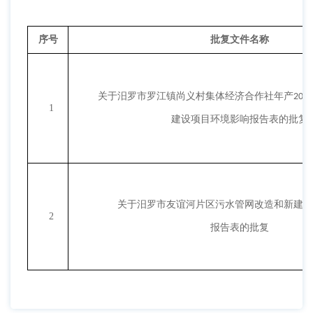
序号
批复文件名称
关于汨罗市罗江镇尚义村集体经济合作社年产
万
20
1
建设项目环境影响报告表的批复
关于汨罗市友谊河片区污水管网改造和新建项
2
报告表的批复