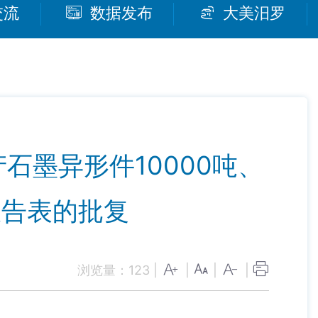
交流
数据发布
大美汨罗
墨异形件10000吨、
报告表的批复
浏览量：
123
|
|
|
|