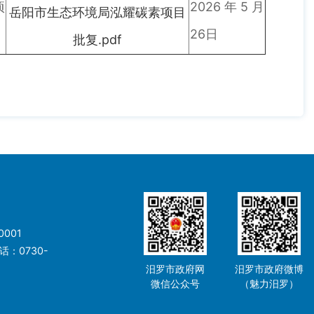
项
2026年5月
岳阳市生态环境局泓耀碳素项目
26日
批复.pdf
001
：0730-
汨罗市政府网
汨罗市政府微博
微信公众号
（魅力汨罗）