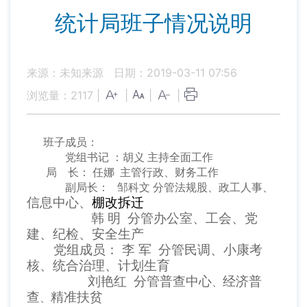
统计局班子情况说明
来源：未知来源
日期：2019-03-11 07:56
浏览量：
2117
|
|
|
|
班子成员：
党组书记 ：胡义 主持全面工作
局 长： 任娜 主管行政
、
财务工作
副局长： 邹科文 分管法规股
、
政工人事
、
信息中心
、
棚改拆迁
韩 明 分管办公室
、
工会
、
党
建
、
纪检
、
安全生产
党组成员： 李 军 分管民调
、
小康考
核
、统合治理
、计划生育
刘艳红 分管
普查中心
经济普
、
查
精准扶贫
、