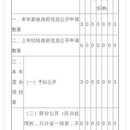
织
构
一、本年新收政府信息公开申请
3
0
0
0
0
0
3
数量
二、上年结转政府信息公开申请
0
0
0
0
0
0
0
数量
三、
本年
度办
（一）予以公开
3
0
0
0
0
0
3
理结
果
（二）部分公开（区分处
理的，只计这一情形，不
0
0
0
0
0
0
0