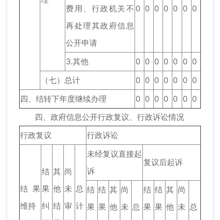
费用、行政机关不
0
0
0
0
0
0
0
再处理其政府信息
公开申请
3.其他
0
0
0
0
0
0
0
（七）总计
0
0
0
0
0
0
0
四、结转下年度继续办理
0
0
0
0
0
0
0
四、政府信息公开行政复议、行政诉讼情况
行政复议
行政诉讼
未经复议直接起
复议后起诉
诉
结
其
尚
结果
果
他
未
总
结
结
其
尚
结
结
其
尚
维持
纠
结
审
计
果
果
他
未
总
果
果
他
未
总