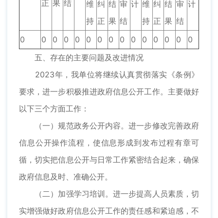
正
果
结
维
纠
结
审
计
维
纠
结
审
计
持
正
果
结
持
正
果
结
0
0
0
0
0
0
0
0
0
0
0
0
0
0
0
五、存在的主要问题及改进情况
2023年，我单位将继续认真贯彻落实《条例》
要求，进一步积极推进政府信息公开工作。主要做好
以下三个方面工作：
（一）规范政务公开内容。进一步修改完善政府
信息公开操作流程，使信息形成到发布过程有章可
循，切实把信息公开与日常工作紧密结合起来，确保
政府信息及时、准确公开。
（二）加强学习培训。进一步提高人员素质，切
实增强做好政府信息公开工作的责任感和紧迫感，不