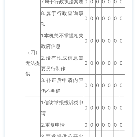
7.属于行政执法案卷
0
0
0
0
0
0
0
8.属于行政查询事
0
0
0
0
0
0
0
项
1.本机关不掌握相关
0
0
0
0
0
0
0
政府信息
（四）
2.没有现成信息需
无法提
0
0
0
0
0
0
0
要另行制作
供
3.补正后申请内容
0
0
0
0
0
0
0
仍不明确
1.信访举报投诉类申
0
0
0
0
0
0
0
请
2.重复申请
0
0
0
0
0
0
0
3.要求提供公开出