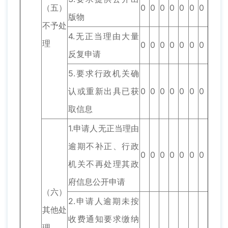
（五）
0
0
0
0
0
0
0
版物
不予处
4.无正当理由大量
理
0
0
0
0
0
0
0
反复申请
5.要求行政机关确
认或重新出具已获
0
0
0
0
0
0
0
取信息
1.申请人无正当理由
逾期不补正、行政
0
0
0
0
0
0
0
机关不再处理其政
府信息公开申请
（六）
2.申请人逾期未按
其他处
收费通知要求缴纳
理