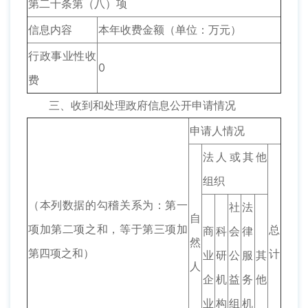
第二十条第（八）项
信息内容
本年收费金额（单位：万元）
行政事业性收
0
费
三、收到和处理政府信息公开申请情况
申请人情况
法人或其他
组织
（本列数据的勾稽关系为：第一
社
法
自
项加第二项之和，等于第三项加
总
商
科
会
律
然
第四项之和）
计
业
研
公
服
其
人
企
机
益
务
他
业
构
组
机